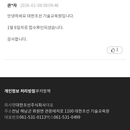
관*자
2026-01-08 08:09:46
안녕하세요 대한조선 기술교육원입니다.
1월 6일자로 접수확인되셨습니다.
감사합니다.
1
개인정보 처리방침
쿠키정책
회사명
대한조선주식회사
대표
주소
전남 해남군 화원면 관광레저로 1100 대한조선 기술교육원
대표번호
061-531-0113
팩스
061-531-0499