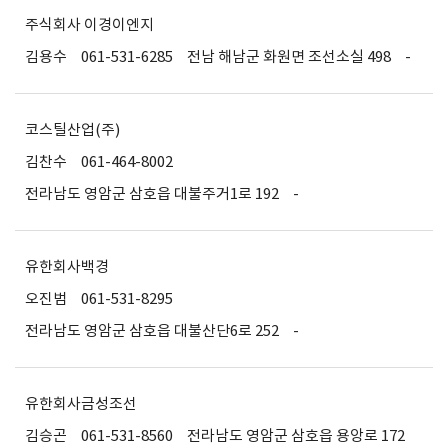
주식회사 이경이엔지
김용수
061-531-6285
전남 해남군 화원면 조선소실 498
-
코스틸산업(주)
김찬수
061-464-8002
전라남도 영암군 삼호읍 대불주거1로 192
-
유한회사백경
오진범
061-531-8295
전라남도 영암군 삼호읍 대불산단6로 252
-
유한회사금성조선
김승곤
061-531-8560
전라남도 영암군 삼호읍 용앙로 172