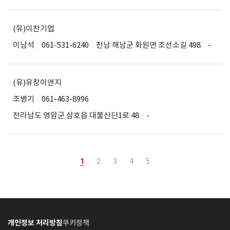
(유)이찬기업
이남석
061-531-6240
전남 해남군 화원면 조선소길 498
-
(유)유창이엔지
조병기
061-463-8996
전라남도 영암군 삼호읍 대불산단1로 48
-
1
2
3
4
5
개인정보 처리방침
쿠키정책