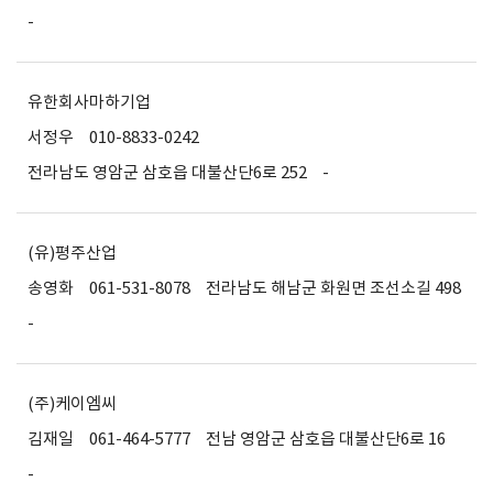
-
유한회사마하기업
서정우
010-8833-0242
전라남도 영암군 삼호읍 대불산단6로 252
-
(유)평주산업
송영화
061-531-8078
전라남도 해남군 화원면 조선소길 498
-
(주)케이엠씨
김재일
061-464-5777
전남 영암군 삼호읍 대불산단6로 16
-