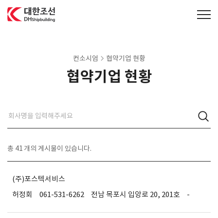
대한조선주식회사
컨소시엄
협약기업 현황
협약기업 현황
총
41
개의 게시물이 있습니다.
(주)포스텍서비스
허정회
061-531-6262
전남 목포시 입앙로 20, 201호
-