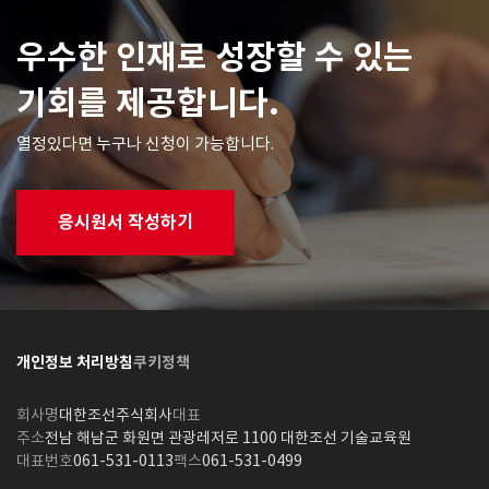
우수한 인재로 성장할 수 있는
기회를 제공합니다.
열정있다면 누구나 신청이 가능합니다.
응시원서 작성하기
개인정보 처리방침
쿠키정책
회사명
대한조선주식회사
대표
주소
전남 해남군 화원면 관광레저로 1100 대한조선 기술교육원
대표번호
061-531-0113
팩스
061-531-0499