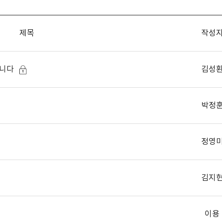
제목
작성
김성
립니다
박정
정영
김지
이용