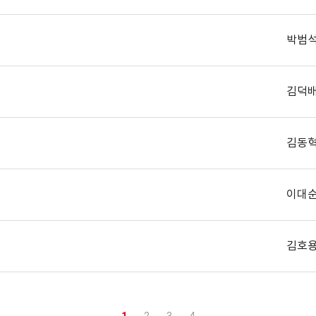
박범
김덕
김동
이대
김호