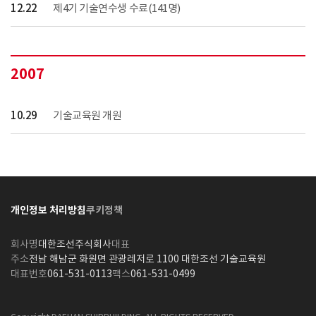
12.22
제4기 기술연수생 수료(141명)
2007
10.29
기술교육원 개원
개인정보 처리방침
쿠키정책
회사명
대한조선주식회사
대표
주소
전남 해남군 화원면 관광레저로 1100 대한조선 기술교육원
대표번호
061-531-0113
팩스
061-531-0499