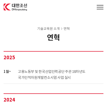
대한조선주식회사
기술교육원 소개
연혁
연혁
2025
1월~
고용노동부 및 한국산업인력공단 주관 18차년도
국가인적자원개발컨소시엄 사업 실시
2024