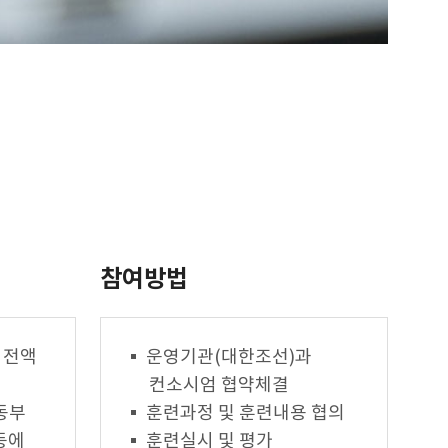
참여방법
 전액
운영기관(대한조선)과
컨소시엄 협약체결
동부
훈련과정 및 훈련내용 협의
등에
훈련실시 및 평가